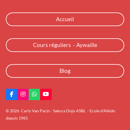
Accueil
Cours réguliers - Aywaille
Blog
F
I
W
Y
a
n
h
o
c
s
a
u
© 2026 Carlo Van Parÿs - Sakura Dojo ASBL - Ecole d'Aïkido
e
t
t
T
b
a
s
u
depuis 1965
o
g
A
b
o
r
p
e