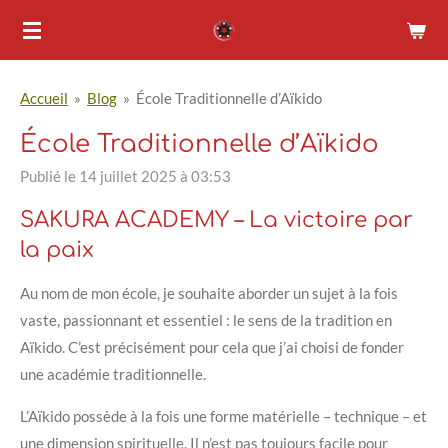
Passer
au
contenu
Accueil
»
Blog
»
École Traditionnelle d’Aïkido
principal
École Traditionnelle d’Aïkido
Publié le 14 juillet 2025 à 03:53
SAKURA ACADEMY – La victoire par
la paix
Au nom de mon école, je souhaite aborder un sujet à la fois
vaste, passionnant et essentiel : le sens de la tradition en
Aïkido. C’est précisément pour cela que j’ai choisi de fonder
une académie traditionnelle.
L’Aïkido possède à la fois une forme matérielle – technique – et
une dimension spirituelle. Il n’est pas toujours facile pour